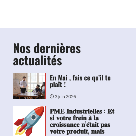
Nos dernières
actualités
En Mai , fais ce qu’il te
plaît !
3 juin 2026
𝐏𝐌𝐄 𝐈𝐧𝐝𝐮𝐬𝐭𝐫𝐢𝐞𝐥𝐥𝐞𝐬 : 𝐄𝐭
𝐬𝐢 𝐯𝐨𝐭𝐫𝐞 𝐟𝐫𝐞𝐢𝐧 𝐚̀ 𝐥𝐚
𝐜𝐫𝐨𝐢𝐬𝐬𝐚𝐧𝐜𝐞 𝐧’𝐞́𝐭𝐚𝐢𝐭 𝐩𝐚𝐬
𝐯𝐨𝐭𝐫𝐞 𝐩𝐫𝐨𝐝𝐮𝐢𝐭, 𝐦𝐚𝐢𝐬