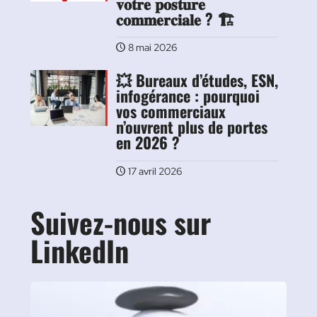
𝐯𝐨𝐭𝐫𝐞 𝐩𝐨𝐬𝐭𝐮𝐫𝐞
𝐜𝐨𝐦𝐦𝐞𝐫𝐜𝐢𝐚𝐥𝐞 ? 🏗️
8 mai 2026
💥 Bureaux d’études, ESN,
infogérance : pourquoi
vos commerciaux
n’ouvrent plus de portes
en 2026 ?
17 avril 2026
Suivez-nous sur
LinkedIn