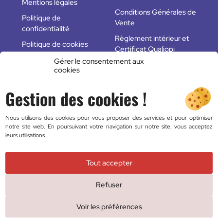
Mentions légales
Conditions Générales de
Politique de
Vente
confidentialité
Règlement intérieur et
Politique de cookies
Certificat Qualiopi
(UE)
Gérer le consentement aux
cookies
Plan du site
Gestion des cookies !
Des questions ?
Nous utilisons des cookies pour vous proposer des services et pour optimiser
Formulaire de contact
notre site web. En poursuivant votre navigation sur notre site, vous acceptez
leurs utilisations.
FAQ
06 83 16 16 33
Tout accepter
Fravec © 2018 - 2026 — Conception :
Agence Web
Refuser
Adventury
Voir les préférences