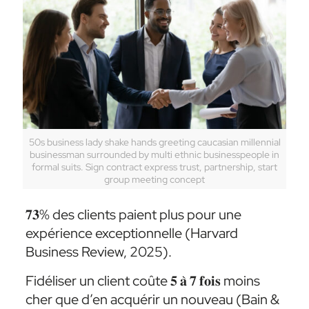
50s business lady shake hands greeting caucasian millennial
businessman surrounded by multi ethnic businesspeople in
formal suits. Sign contract express trust, partnership, start
group meeting concept
𝟕𝟑% des clients paient plus pour une
expérience exceptionnelle (Harvard
Business Review, 2025).
Fidéliser un client coûte 𝟓 𝐚̀ 𝟕 𝐟𝐨𝐢𝐬 moins
cher que d’en acquérir un nouveau (Bain &