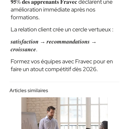
𝟗𝟓% 𝐝𝐞𝐬 𝐚𝐩𝐩𝐫𝐞𝐧𝐚𝐧𝐭𝐬 𝐅𝐫𝐚𝐯𝐞𝐜 déclarent une
amélioration immédiate après nos
formations.
La relation client crée un cercle vertueux :
𝒔𝒂𝒕𝒊𝒔𝒇𝒂𝒄𝒕𝒊𝒐𝒏 → 𝒓𝒆𝒄𝒐𝒎𝒎𝒂𝒏𝒅𝒂𝒕𝒊𝒐𝒏𝒔 →
𝒄𝒓𝒐𝒊𝒔𝒔𝒂𝒏𝒄𝒆.
Formez vos équipes avec Fravec pour en
faire un atout compétitif dès 2026.
Articles similaires