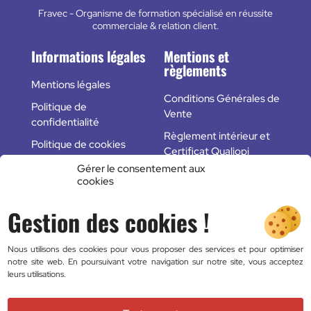
Fravec - Organisme de formation spécialisé en réussite
commerciale & relation client.
Informations légales
Mentions et
règlements
Mentions légales
Conditions Générales de
Politique de
Vente
confidentialité
Règlement intérieur et
Politique de cookies
Certificat Qualiopi
(UE)
Gérer le consentement aux
cookies
Plan du site
Gestion des cookies !
Des questions ?
Nous utilisons des cookies pour vous proposer des services et pour optimiser
Formulaire de contact
notre site web. En poursuivant votre navigation sur notre site, vous acceptez
leurs utilisations.
FAQ
06 83 16 16 33