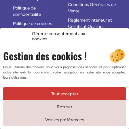
Conditions Générales de
Politique de
Vente
confidentialité
Règlement intérieur et
Politique de cookies
Certificat Qualiopi
(UE)
Gérer le consentement aux
cookies
Plan du site
Gestion des cookies !
Des questions ?
Nous utilisons des cookies pour vous proposer des services et pour optimiser
Formulaire de contact
notre site web. En poursuivant votre navigation sur notre site, vous acceptez
leurs utilisations.
FAQ
06 83 16 16 33
Tout accepter
Fravec © 2018 - 2026 — Conception :
Agence Web
Refuser
Adventury
Voir les préférences