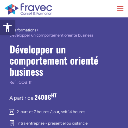
Ouvrir la barre d’outils
Nos formations
>
Développer un comportement orienté business
Développer un
comportement orienté
business
Réf : COB 111
HT
2400€
A partir de
2 jours et 7 heures / jour, soit 14 heures
Intra entreprise - présentiel ou distanciel