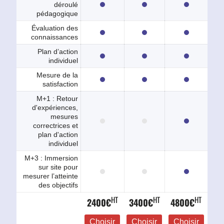
déroulé
pédagogique
Évaluation des
connaissances
Plan d’action
individuel
Mesure de la
satisfaction
M+1 : Retour
d'expériences,
mesures
correctrices et
plan d'action
individuel
M+3 : Immersion
sur site pour
mesurer l’atteinte
des objectifs
HT
HT
HT
2400€
3400€
4800€
Choisir
Choisir
Choisir