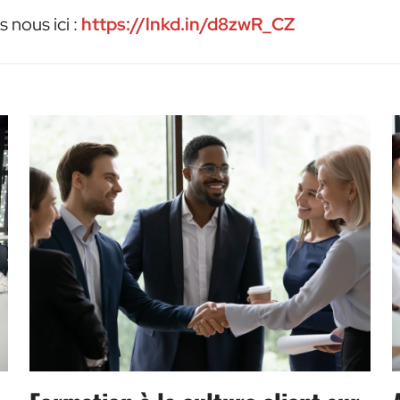
 nous ici :
https://lnkd.in/d8zwR_CZ