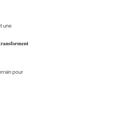
st une
 𝐭𝐫𝐚𝐧𝐬𝐟𝐨𝐫𝐦𝐞𝐧𝐭
rrain pour