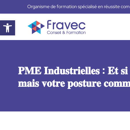
Organisme de formation spécialisé en réussite comm
Ouvrir la barre d’outils
𝐏𝐌𝐄 𝐈𝐧𝐝𝐮𝐬𝐭𝐫𝐢𝐞𝐥𝐥𝐞𝐬 : 𝐄𝐭 𝐬𝐢 𝐯
𝐦𝐚𝐢𝐬 𝐯𝐨𝐭𝐫𝐞 𝐩𝐨𝐬𝐭𝐮𝐫𝐞 𝐜𝐨𝐦