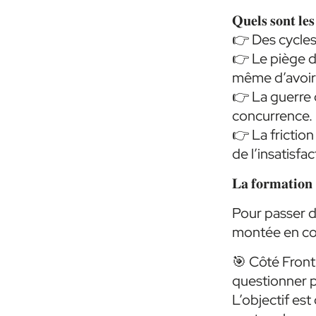
𝐐𝐮𝐞𝐥𝐬 𝐬𝐨𝐧𝐭 𝐥𝐞
👉 Des cycles 
👉 Le piège de
même d’avoir 
👉 La guerre d
concurrence.
👉 La frictio
de l’insatisfac
𝐋𝐚 𝐟𝐨𝐫𝐦𝐚𝐭𝐢𝐨𝐧 :
Pour passer du
montée en co
🎯 Côté Front
questionner p
L’objectif est