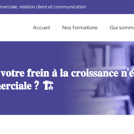
erciale, relation client et communication
Accueil
Nos formations
Qui somm
𝐨𝐭𝐫𝐞 𝐟𝐫𝐞𝐢𝐧 𝐚̀ 𝐥𝐚 𝐜𝐫𝐨𝐢𝐬𝐬𝐚𝐧𝐜𝐞 𝐧’𝐞́
𝐞𝐫𝐜𝐢𝐚𝐥𝐞 ? 🏗️