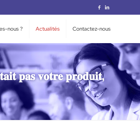
es-nous ?
Actualités
Contactez-nous
𝐭𝐚𝐢𝐭 𝐩𝐚𝐬 𝐯𝐨𝐭𝐫𝐞 𝐩𝐫𝐨𝐝𝐮𝐢𝐭,