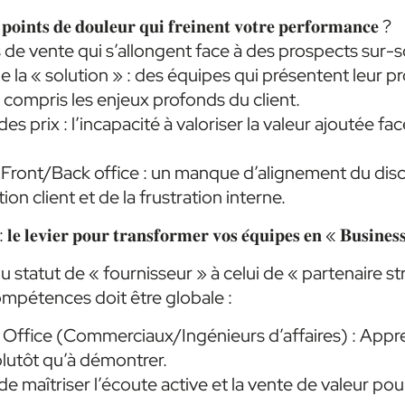
 𝐩𝐨𝐢𝐧𝐭𝐬 𝐝𝐞 𝐝𝐨𝐮𝐥𝐞𝐮𝐫 𝐪𝐮𝐢 𝐟𝐫𝐞𝐢𝐧𝐞𝐧𝐭 𝐯𝐨𝐭𝐫𝐞 𝐩𝐞𝐫𝐟𝐨𝐫𝐦𝐚𝐧𝐜𝐞 ?
de vente qui s’allongent face à des prospects sur-sol
 la « solution » : des équipes qui présentent leur p
compris les enjeux profonds du client.
es prix : l’incapacité à valoriser la valeur ajoutée fac
n Front/Back office : un manque d’alignement du disc
tion client et de la frustration interne.
 𝐥𝐞 𝐥𝐞𝐯𝐢𝐞𝐫 𝐩𝐨𝐮𝐫 𝐭𝐫𝐚𝐧𝐬𝐟𝐨𝐫𝐦𝐞𝐫 𝐯𝐨𝐬 𝐞́𝐪𝐮𝐢𝐩𝐞𝐬 𝐞𝐧 « 𝐁𝐮𝐬𝐢𝐧𝐞𝐬
 statut de « fournisseur » à celui de « partenaire st
mpétences doit être globale :
 Office (Commerciaux/Ingénieurs d’affaires) : Appr
lutôt qu’à démontrer.
 de maîtriser l’écoute active et la vente de valeur pou