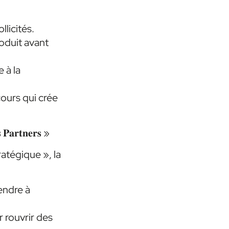
licités.
roduit avant
e à la
ours qui crée
𝐬 𝐏𝐚𝐫𝐭𝐧𝐞𝐫𝐬 »
ratégique », la
endre à
r rouvrir des