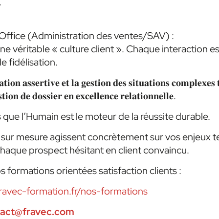
.
Office (Administration des ventes/SAV) :
e véritable « culture client ». Chaque interaction e
 fidélisation.
𝐢𝐨𝐧 𝐚𝐬𝐬𝐞𝐫𝐭𝐢𝐯𝐞 𝐞𝐭 𝐥𝐚 𝐠𝐞𝐬𝐭𝐢𝐨𝐧 𝐝𝐞𝐬 𝐬𝐢𝐭𝐮𝐚𝐭𝐢𝐨𝐧𝐬 𝐜𝐨𝐦𝐩𝐥𝐞𝐱𝐞𝐬
𝐭𝐢𝐨𝐧 𝐝𝐞 𝐝𝐨𝐬𝐬𝐢𝐞𝐫 𝐞𝐧 𝐞𝐱𝐜𝐞𝐥𝐥𝐞𝐧𝐜𝐞 𝐫𝐞𝐥𝐚𝐭𝐢𝐨𝐧𝐧𝐞𝐥𝐥𝐞.
que l’Humain est le moteur de la réussite durable.
sur mesure agissent concrètement sur vos enjeux te
haque prospect hésitant en client convaincu.
 formations orientées satisfaction clients :
ravec-formation.fr/nos-formations
tact@fravec.com