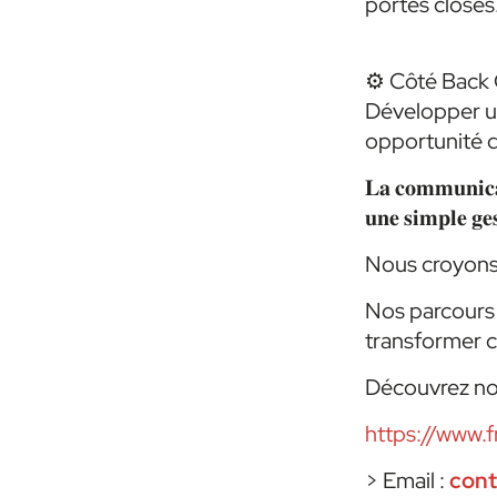
portes closes
⚙️ Côté Back 
Développer un
opportunité de
𝐋𝐚 𝐜𝐨𝐦𝐦𝐮𝐧𝐢𝐜𝐚𝐭
𝐮𝐧𝐞 𝐬𝐢𝐦𝐩𝐥𝐞 𝐠𝐞𝐬
Nous croyons 
Nos parcours 
transformer c
Découvrez nos
https://www.f
> Email :
con