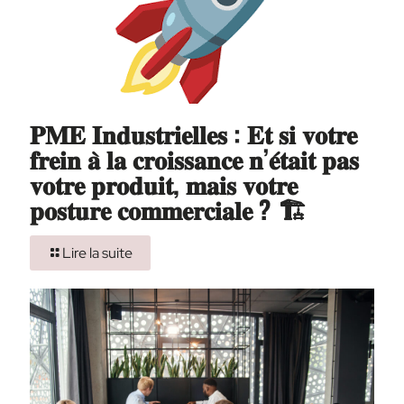
𝐏𝐌𝐄 𝐈𝐧𝐝𝐮𝐬𝐭𝐫𝐢𝐞𝐥𝐥𝐞𝐬 : 𝐄𝐭 𝐬𝐢 𝐯𝐨𝐭𝐫𝐞
𝐟𝐫𝐞𝐢𝐧 𝐚̀ 𝐥𝐚 𝐜𝐫𝐨𝐢𝐬𝐬𝐚𝐧𝐜𝐞 𝐧’𝐞́𝐭𝐚𝐢𝐭 𝐩𝐚𝐬
𝐯𝐨𝐭𝐫𝐞 𝐩𝐫𝐨𝐝𝐮𝐢𝐭, 𝐦𝐚𝐢𝐬 𝐯𝐨𝐭𝐫𝐞
𝐩𝐨𝐬𝐭𝐮𝐫𝐞 𝐜𝐨𝐦𝐦𝐞𝐫𝐜𝐢𝐚𝐥𝐞 ? 🏗️
Lire la suite